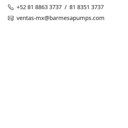
+52 81 8863 3737 / 81 8351 3737
ventas-mx@barmesapumps.com
Planta de Producción
D. Ladrón de Guevara 302 ote. Col. Del
Norte,
Monterrey N. L. México, C. P. 64500