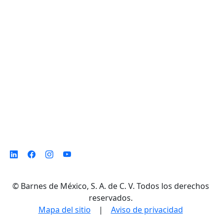
D. Ladrón de Guevara 302 ote. Col. Del
Norte,
Monterrey N. L. México, C. P. 64500
©
Barnes de México, S. A. de C. V. Todos los derechos
reservados.
Mapa del sitio
|
Aviso de privacidad