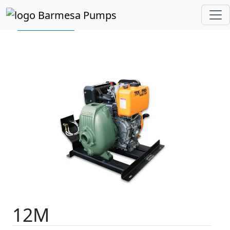
Inicio
Catálogo de Productos
Autocebantes
Motor a Diésel
Serie 12M
Previous
Next
12M