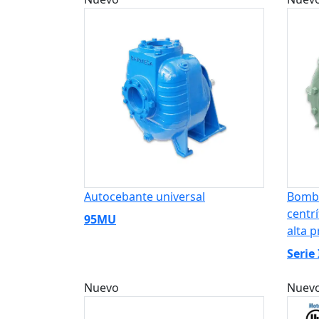
Autocebante universal
Bomb
centr
95MU
alta p
Serie
Nuevo
Nuev