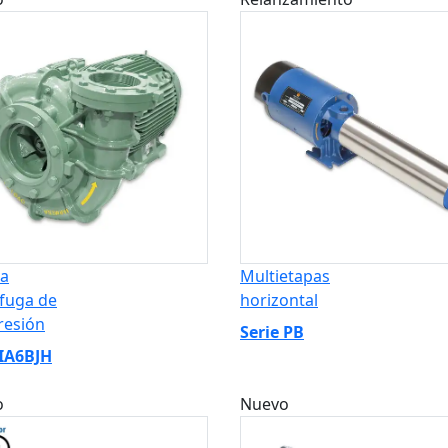
a
Multietapas
ífuga de
horizontal
resión
Serie PB
 IA6BJH
o
Nuevo