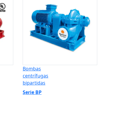
Bombas
centrífugas
bipartidas
Serie BP