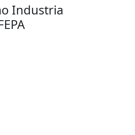
mo
Industria
FEPA
a 302 ote. Col. Del Norte,
 C. P. 64500