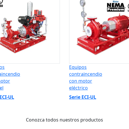
os
Equipos
aincendio
contraincendio
otor
con motor
el
eléctrico
 ECI-UL
Serie ECI-UL
Conozca todos nuestros productos