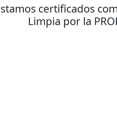
Estamos certificados co
Limpia
por la PRO
Planta de Producción
D. Ladrón de Guevar
Monterrey N. L. México,