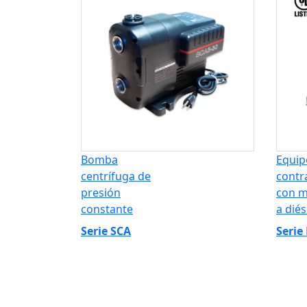
Bomba
Equip
centrífuga de
contr
presión
con m
constante
a diés
Serie SCA
Serie