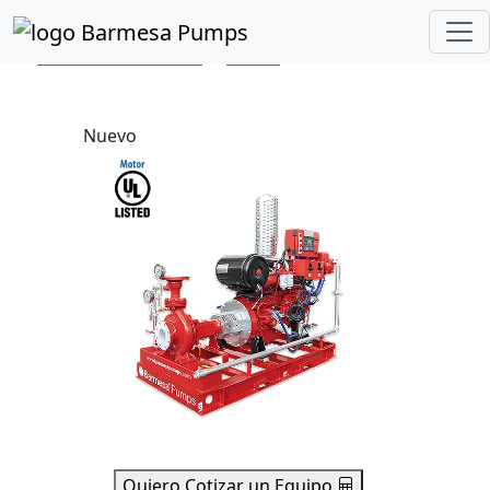
Inicio
Catálogo de Productos
CONTRAINCENDIOS
ECI-UL
Motor a Diésel
Nuevo
Quiero Cotizar un Equipo