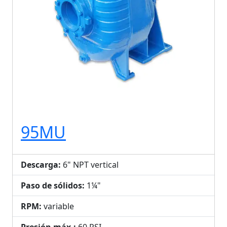
95MU
Descarga:
6" NPT vertical
Paso de sólidos:
1¼"
RPM:
variable