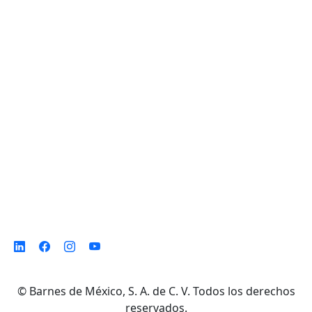
Planta de Producción
D. Ladrón de Guevara 302 ote. Col. Del
Norte,
Monterrey N. L. México, C. P. 64500
©
Barnes de México, S. A. de C. V. Todos los derechos
reservados.