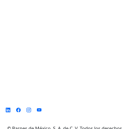
Planta de Producción
D. Ladrón de Guevara 302 ote. Col. Del
Norte,
Monterrey N. L. México, C. P. 64500
©
Barnes de México, S. A. de C. V. Todos los derechos