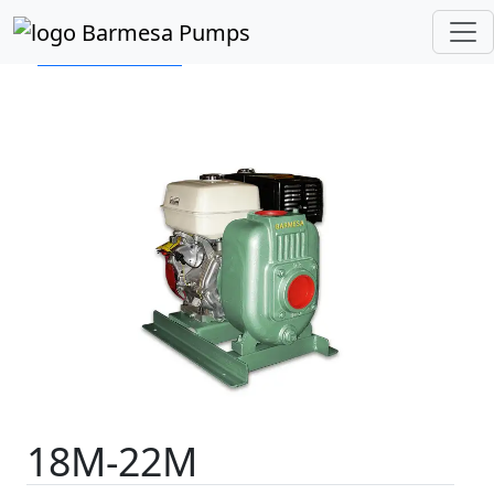
Inicio
Catálogo de Productos
Autocebantes
Motor a Gasolina
18M-22M
18M-22M