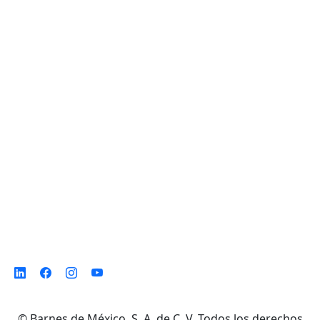
Planta de Producción
D. Ladrón de Guevara 302 ote. Col. Del
Norte,
Monterrey N. L. México, C. P. 64500
©
Barnes de México, S. A. de C. V. Todos los derechos