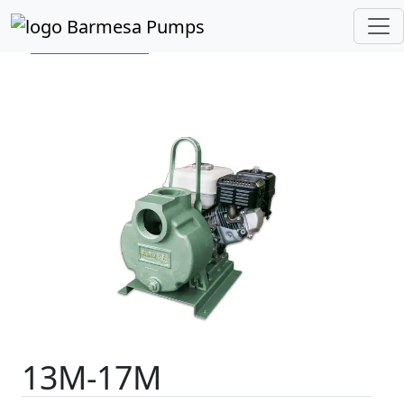
Inicio
Catálogo de Productos
Autocebantes
Motor a Gasolina
13M-17M
Previous
Next
13M-17M