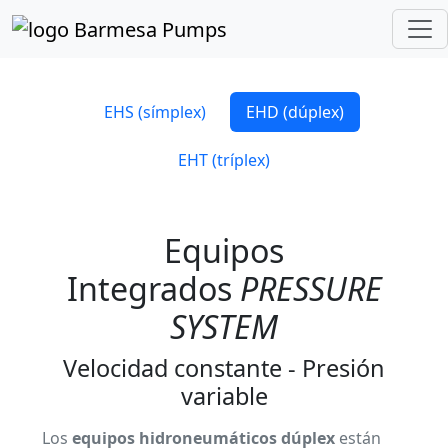
Inicio
Catálogo de Productos
PRESSURE SYSTEM
Serie EHD
EHS (símplex)
EHD (dúplex)
EHT (tríplex)
Equipos
Integrados
PRESSURE
SYSTEM
Velocidad constante - Presión
variable
Los
equipos hidroneumáticos dúplex
están