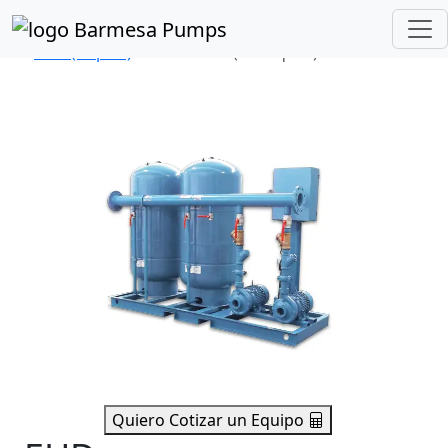
Inicio
Catálogo de Productos
PRESSURE SYSTEM
EHD (dúplex)
Serie EHD (2 tanques)
Quiero Cotizar un Equipo