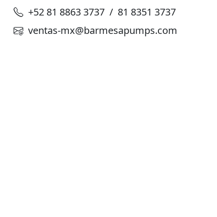
+52 81 8863 3737 / 81 8351 3737
ventas-mx@barmesapumps.com
Planta de Producción
D. Ladrón de Guevara 302 ote. Col. Del
Norte,
Monterrey N. L. México, C. P. 64500