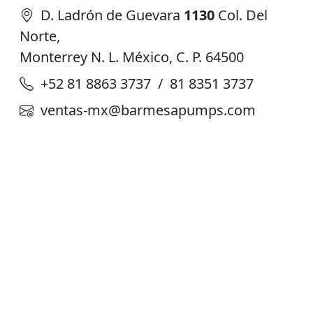
D. Ladrón de Guevara
1130
Col. Del
Norte,
Monterrey N. L. México, C. P. 64500
+52 81 8863 3737 / 81 8351 3737
ventas-mx@barmesapumps.com
Planta de Producción
D. Ladrón de Guevara 302 ote. Col. Del