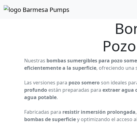
Inicio
Catálogo de Productos
Pozo Somero/Profund
Bo
Pozo
Nuestras
bombas sumergibles para pozo some
eficientemente a la superficie
, ofreciendo una 
Las versiones para
pozo somero
son ideales pa
profundo
están preparadas para
extraer agua 
agua potable
.
Fabricadas para
resistir inmersión prolongada
bombas de superficie
y optimizando el acceso a