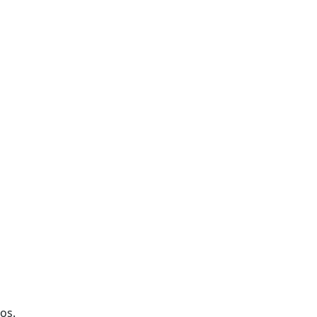
a 302 ote. Col. Del Norte,
 C. P. 64500
os.