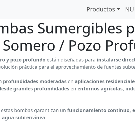
o
Productos
NU
mbas Sumergibles p
 Somero / Pozo Pro
ro y pozo profundo
están diseñadas para
instalarse dire
solución práctica para el aprovechamiento de fuentes subt
ra
profundidades moderadas
en
aplicaciones residenciale
desde grandes profundidades
en
entornos agrícolas, ind
, estas bombas garantizan un
funcionamiento continuo, ef
l
agua subterránea
.