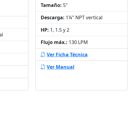
Tamaño:
5"
Descarga:
1¼" NPT vertical
HP:
1, 1.5 y 2
al
Flujo máx.:
130 LPM
Ver Ficha Técnica
Ver Manual