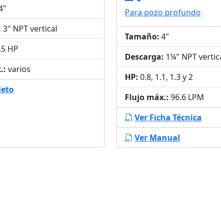
4"
Para pozo profundo
:
3" NPT vertical
Tamaño:
4"
7.5 HP
Descarga:
1¼" NPT vertic
.:
varios
HP:
0.8, 1.1, 1.3 y 2
leto
Flujo máx.:
96.6 LPM
Ver Ficha Técnica
Ver Manual
Planta de Producción