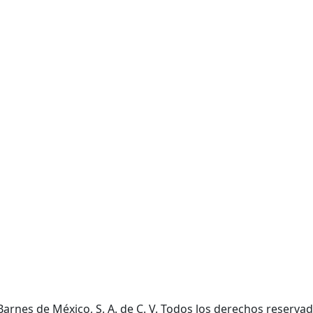
D. Ladrón de Guevar
Monterrey N. L. México,
Barnes de México, S. A. de C. V. Todos los derechos reservad