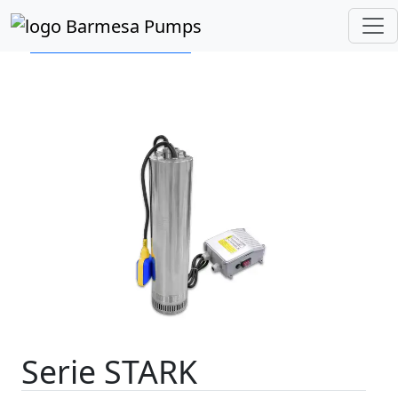
Inicio
Catálogo de Productos
Pozo Somero/Profundo
Serie STARK
Serie STARK