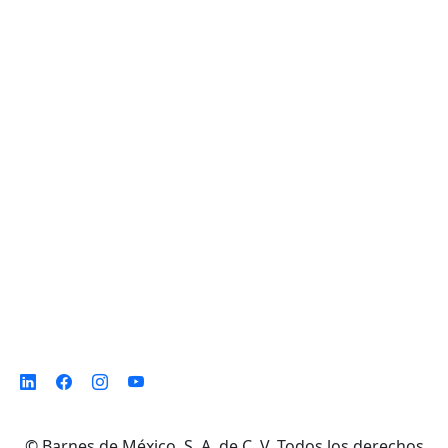
Planta de Producción
D. Ladrón de Guevara 302 ote. Col. Del
Norte,
Monterrey N. L. México, C. P. 64500
©
Barnes de México, S. A. de C. V. Todos los derechos