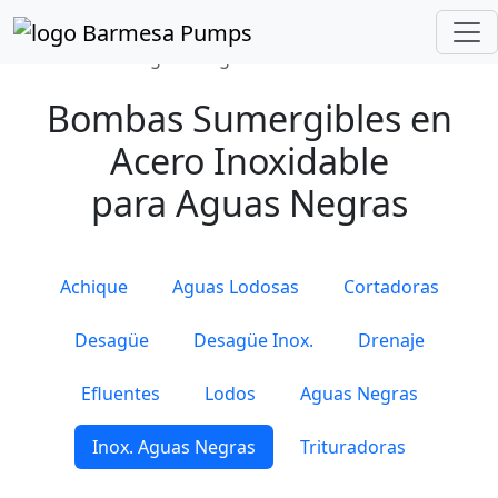
Inicio
Catálogo de Productos
Sumergibles
Inoxidables Aguas Negras
Bombas Sumergibles en
Acero Inoxidable
para Aguas Negras
Achique
Aguas Lodosas
Cortadoras
Desagüe
Desagüe Inox.
Drenaje
Efluentes
Lodos
Aguas Negras
Inox. Aguas Negras
Trituradoras