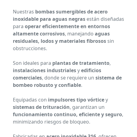
Nuestras
bombas sumergibles de acero
inoxidable para aguas negras
están diseñadas
para
operar eficientemente en entornos
altamente corrosivos
, manejando
aguas
residuales, lodos y materiales fibrosos
sin
obstrucciones.
Son ideales para
plantas de tratamiento
,
instalaciones industriales
y
edificios
comerciales
, donde se requiere un
sistema de
bombeo robusto y confiable
.
Equipadas con
impulsores tipo vórtice
y
sistemas de trituración
, garantizan un
funcionamiento continuo, eficiente y seguro
,
minimizando riesgos de bloqueo.
Fabricadas en
acero inoxidable 316
, ofrecen