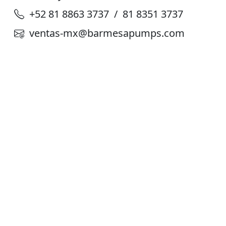
+52 81 8863 3737 / 81 8351 3737
ventas-mx@barmesapumps.com
Planta de Producción
D. Ladrón de Guevara 302 ote. Col. Del
Norte,
Monterrey N. L. México, C. P. 64500