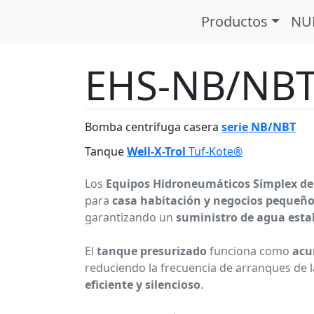
HS (símplex)
Serie EHS-NB/NBT
Productos
NU
EHS-NB/NB
Bomba centrífuga casera
serie NB/NBT
Tanque
Well-X-Trol
Tuf-Kote®
Los
Equipos Hidroneumáticos Símplex de
para
casa habitación y negocios pequeñ
garantizando un
suministro de agua estab
El
tanque presurizado
funciona como
acu
reduciendo la frecuencia de arranques de 
eficiente y silencioso
.