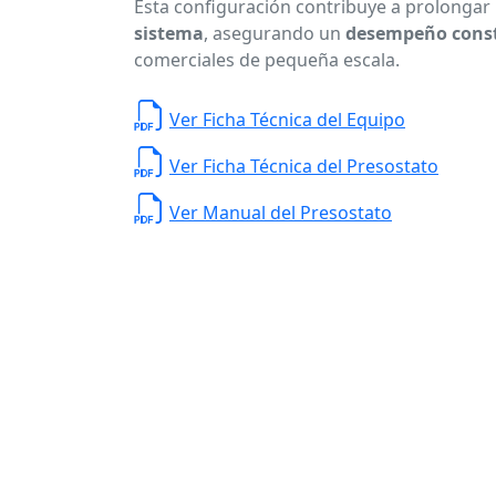
Esta configuración contribuye a prolongar
sistema
, asegurando un
desempeño const
comerciales de pequeña escala.
Ver Ficha Técnica del Equipo
Ver Ficha Técnica del Presostato
Ver Manual del Presostato
Planta de Producción
D. Ladrón de Guevar
Monterrey N. L. México,