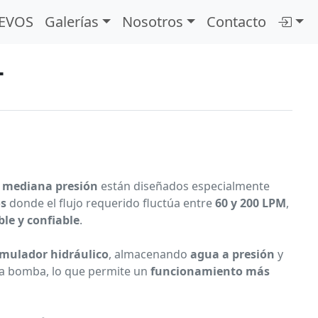
EVOS
Galerías
Nosotros
Contacto
T
 mediana presión
están diseñados especialmente
os
donde el flujo requerido fluctúa entre
60 y 200 LPM
,
le y confiable
.
mulador hidráulico
, almacenando
agua a presión
y
la bomba, lo que permite un
funcionamiento más