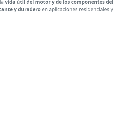
 la
vida útil del motor y de los componentes del
ante y duradero
en aplicaciones residenciales y
a 302 ote. Col. Del Norte,
 C. P. 64500