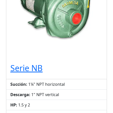
Serie NB
Succión:
1¼" NPT horizontal
Descarga:
1" NPT vertical
HP:
1.5 y 2