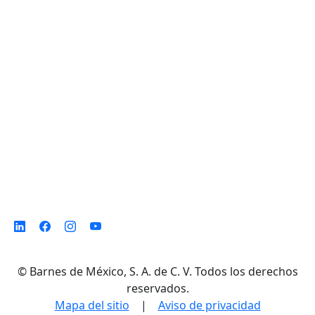
D. Ladrón de Guevara 302 ote. Col. Del
Norte,
Monterrey N. L. México, C. P. 64500
©
Barnes de México, S. A. de C. V. Todos los derechos
reservados.
Mapa del sitio
|
Aviso de privacidad