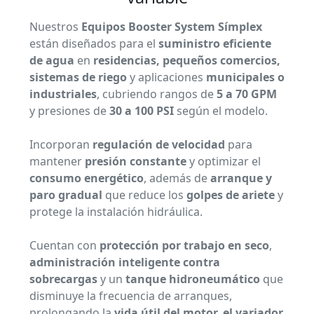
Nuestros
Equipos Booster System Símplex
están diseñados para el
suministro eficiente
de agua
en
residencias, pequeños comercios,
sistemas de riego
y aplicaciones
municipales o
industriales
, cubriendo rangos de
5 a 70 GPM
y presiones de
30 a 100 PSI
según el modelo.
Incorporan
regulación de velocidad
para
mantener
presión constante
y optimizar el
consumo energético
, además de
arranque y
paro gradual
que reduce los
golpes de ariete
y
protege la instalación hidráulica.
Cuentan con
protección por trabajo en seco
,
administración inteligente contra
sobrecargas
y un
tanque hidroneumático
que
disminuye la frecuencia de arranques,
prolongando la
vida útil del motor, el variador