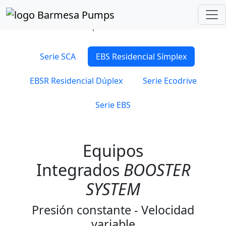
Inicio
Catálogo de Productos
BOOSTER SYSTEM
EBS Residencial Símplex
Serie SCA
EBS Residencial Símplex
EBSR Residencial Dúplex
Serie Ecodrive
Serie EBS
Equipos
Integrados
BOOSTER
SYSTEM
Presión constante - Velocidad
variable