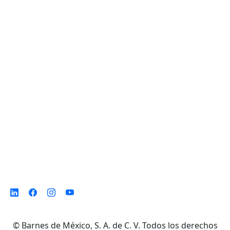
Planta de Producción
D. Ladrón de Guevara 302 ote. Col. Del
Norte,
Monterrey N. L. México, C. P. 64500
©
Barnes de México, S. A. de C. V. Todos los derechos