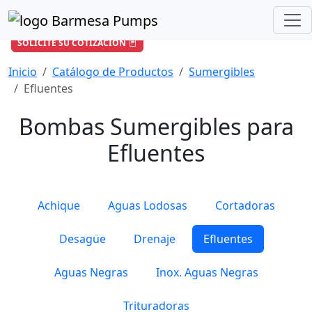
¿Cómo podemos ayudarle?
+57 601 896 6652
/
ventas-co@barmesapumps.com
SOLICITE SU COTIZACIÓN
Inicio
Catálogo de Productos
Sumergibles
Efluentes
Bombas Sumergibles para
Efluentes
Achique
Aguas Lodosas
Cortadoras
Desagüe
Drenaje
Efluentes
Aguas Negras
Inox. Aguas Negras
Trituradoras