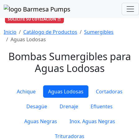
¿Cómo podemos ayudarle?
+57 601 896 6652
/
ventas-co@barmesapumps.com
SOLICITE SU COTIZACIÓN
Inicio
Catálogo de Productos
Sumergibles
Aguas Lodosas
Bombas Sumergibles para
Aguas Lodosas
Achique
Aguas Lodosas
Cortadoras
Desagüe
Drenaje
Efluentes
Aguas Negras
Inox. Aguas Negras
Trituradoras