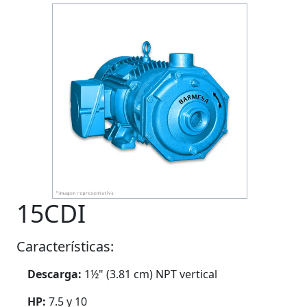
15CDI
Características:
Descarga:
1½" (3.81 cm) NPT vertical
HP:
7.5 y 10