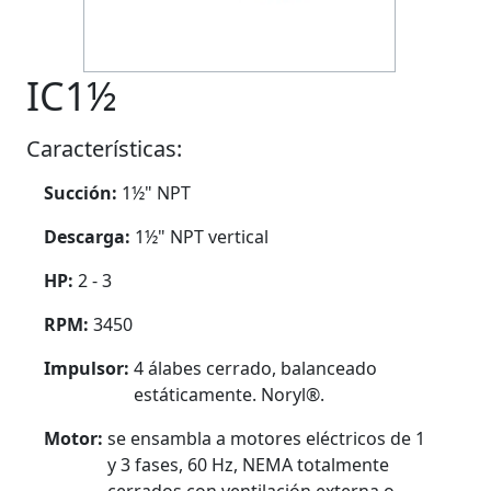
IC1½
Características:
Succión:
1½" NPT
Descarga:
1½" NPT vertical
HP:
2 - 3
RPM:
3450
Impulsor:
4 álabes cerrado, balanceado
estáticamente. Noryl®.
Motor:
se ensambla a motores eléctricos de 1
y 3 fases, 60 Hz, NEMA totalmente
cerrados con ventilación externa o