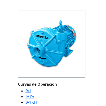
Previous
Next
Curvas de Operación
IA1
IA1½
IA1½H