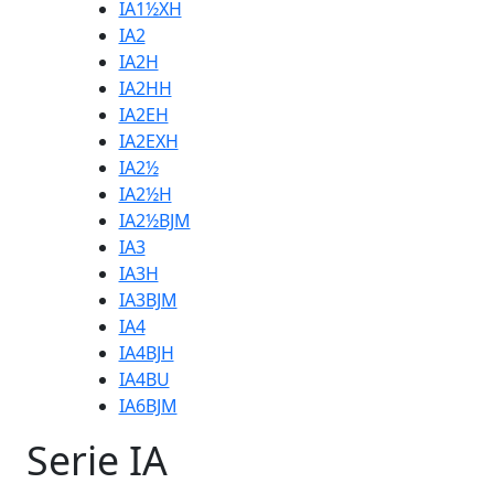
IA1½XH
IA2
IA2H
IA2HH
IA2EH
IA2EXH
IA2½
IA2½H
IA2½BJM
IA3
IA3H
IA3BJM
IA4
IA4BJH
IA4BU
IA6BJM
Serie IA