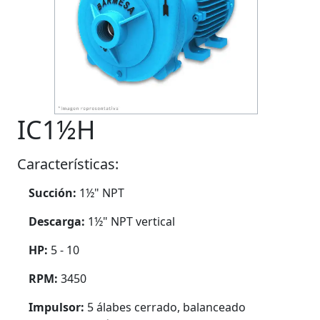
IC1½H
Características:
Succión:
1½" NPT
Descarga:
1½" NPT vertical
HP:
5 - 10
RPM:
3450
Impulsor:
5 álabes cerrado, balanceado