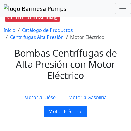
¿Cómo podemos ayudarle?
+57 601 896 6652
/
ventas-co@barmesapumps.com
SOLICITE SU COTIZACIÓN
Inicio
Catálogo de Productos
Centrífugas Alta Presión
Motor Eléctrico
Bombas Centrífugas de
Alta Presión con Motor
Eléctrico
Motor a Diésel
Motor a Gasolina
Motor Eléctrico