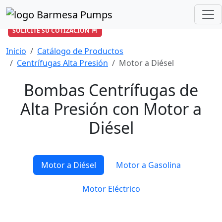
¿Cómo podemos ayudarle?
+57 601 896 6652
/
ventas-co@barmesapumps.com
SOLICITE SU COTIZACIÓN
Inicio
Catálogo de Productos
Centrífugas Alta Presión
Motor a Diésel
Bombas Centrífugas de
Alta Presión con Motor a
Diésel
Motor a Diésel
Motor a Gasolina
Motor Eléctrico