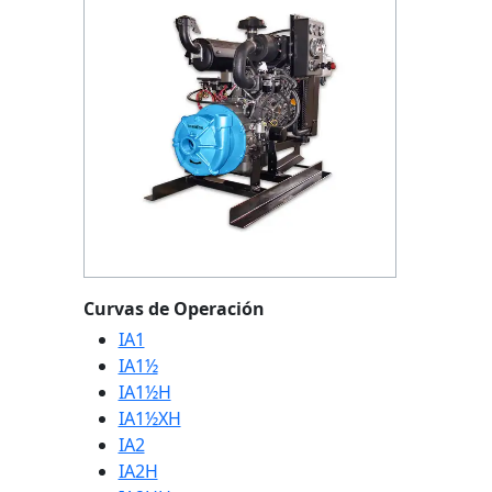
Curvas de Operación
IA1
IA1½
IA1½H
IA1½XH
IA2
IA2H