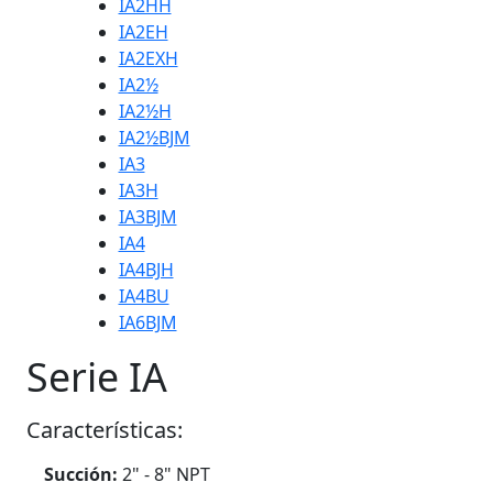
IA2HH
IA2EH
IA2EXH
IA2½
IA2½H
IA2½BJM
IA3
IA3H
IA3BJM
IA4
IA4BJH
IA4BU
IA6BJM
Serie IA
Características:
Succión:
2" - 8" NPT