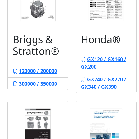
Briggs &
Honda®
Stratton®
GX120 / GX160 /
GX200
120000 / 200000
GX240 / GX270 /
300000 / 350000
GX340 / GX390