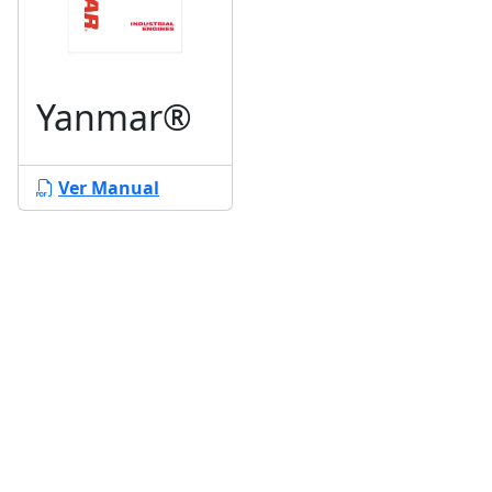
Yanmar®
Ver Manual
Planta de Producción
D. Ladrón de Guevar
Monterrey N. L. México,