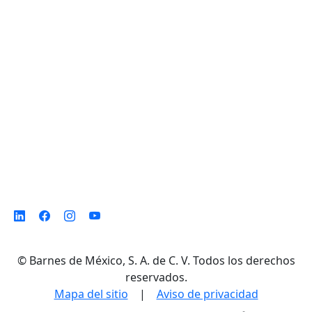
D. Ladrón de Guevara 302 ote. Col. Del
Norte,
Monterrey N. L. México, C. P. 64500
©
Barnes de México, S. A. de C. V. Todos los derechos
reservados.
Mapa del sitio
|
Aviso de privacidad