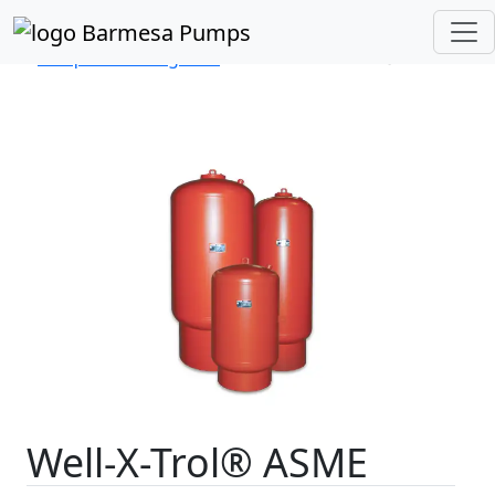
Inicio
Catálogo de Productos
Tanques Precargados
Serie Well-X-Troll® ASME
Well-X-Trol® ASME