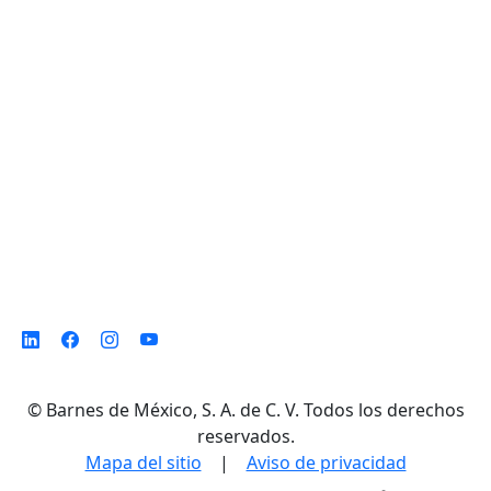
D. Ladrón de Guevara 302 ote. Col. Del
Norte,
Monterrey N. L. México, C. P. 64500
©
Barnes de México, S. A. de C. V. Todos los derechos
reservados.
Mapa del sitio
|
Aviso de privacidad