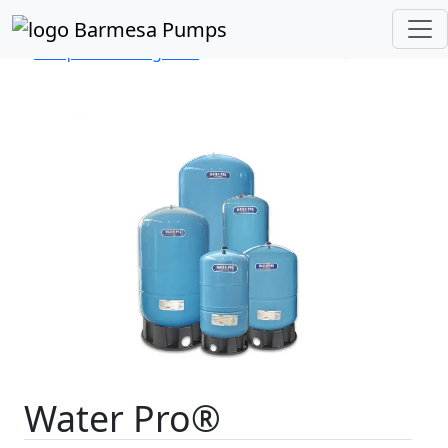
Inicio
Catálogo de Productos
Tanques Precargados
Serie Water Pro®
Water Pro®