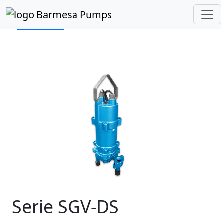
Inicio
Catálogo de Productos
Sumergibles
Trituradoras
Serie SGV-DS
Serie SGV-DS