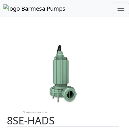
Inicio
Catálogo de Productos
Sumergibles
Lodos
Serie 8SE-HADS
8SE-HADS