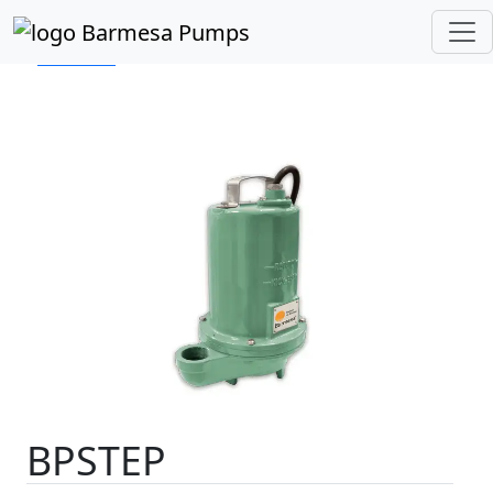
Inicio
Catálogo de Productos
Sumergibles
Efluentes
Serie BPSTEP
BPSTEP