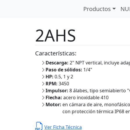
es
Serie 2AHS
Productos
NU
2AHS
Características:
Descarga:
2" NPT vertical, incluye ada
Paso de sólidos:
1/4"
HP:
0.5, 1 y 2
RPM:
3450
Impulsor:
8 álabes, tipo semiabierto 
Flecha:
acero inoxidable 410
Motor:
en cámara de aire, monofásico 
con protección térmica IP68 en
Ver Ficha Técnica