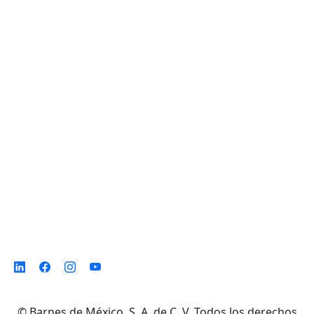
Planta de Producción
D. Ladrón de Guevara 302 ote. Col. Del
Norte,
Monterrey N. L. México, C. P. 64500
©
Barnes de México, S. A. de C. V. Todos los derechos