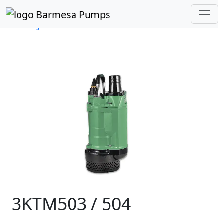
Inicio
Catálogo de Productos
Sumergibles
Desagüe
Serie KTM
3KTM503 / 504