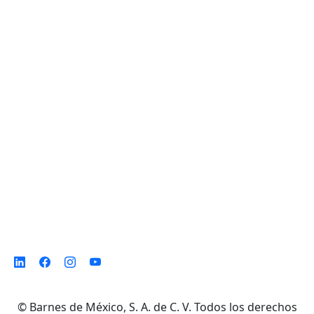
Planta de Producción
D. Ladrón de Guevara 302 ote. Col. Del
Norte,
Monterrey N. L. México, C. P. 64500
©
Barnes de México, S. A. de C. V. Todos los derechos