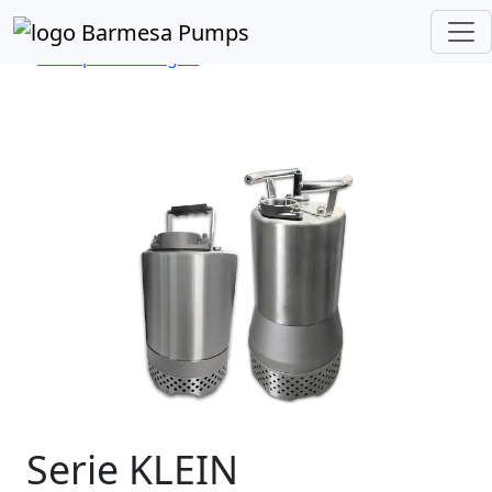
Inicio
Catálogo de Productos
Sumergibles
Inox. para Desagüe
KLEIN
Serie KLEIN