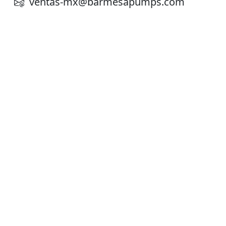
ventas-mx@barmesapumps.com
Planta de Producción
D. Ladrón de Guevara 302 ote. Col. Del
Norte,
Monterrey N. L. México, C. P. 64500