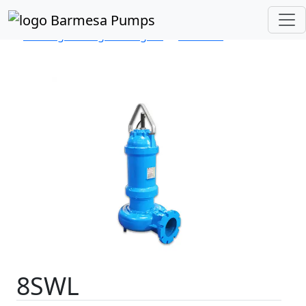
Inicio
Catálogo de Productos
Sumergibles Aguas Negras
Serie SW
8SWL
8SWL