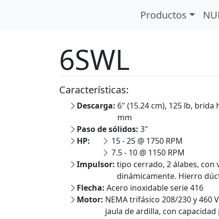
gras
Serie SW
6SWL
Productos
NU
6SWL
Características:
Descarga:
6" (15.24 cm), 125 lb, brida
mm
Paso de sólidos:
3"
HP:
15 - 25 @ 1750 RPM
7.5 - 10 @ 1150 RPM
Impulsor:
tipo cerrado, 2 álabes, con
dinámicamente. Hierro dúct
Flecha:
Acero inoxidable serie 416
Motor:
NEMA trifásico 208/230 y 460 V
jaula de ardilla, con capacida