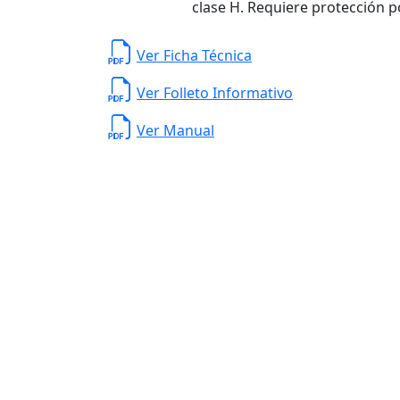
clase H. Requiere protección p
Ver Ficha Técnica
Ver Folleto Informativo
Ver Manual
Planta de Producción
D. Ladrón de Guevar
Monterrey N. L. México,