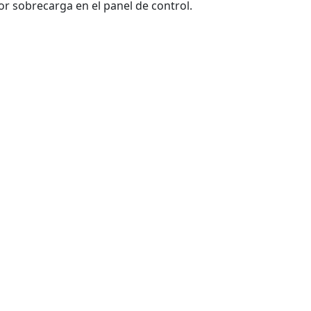
or sobrecarga en el panel de control.
a 302 ote. Col. Del Norte,
 C. P. 64500