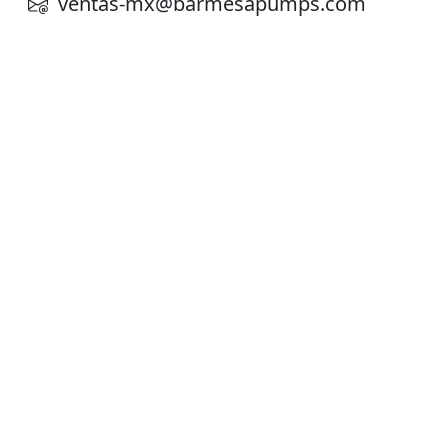
ventas-mx@barmesapumps.com
Planta de Producción
D. Ladrón de Guevara 302 ote. Col. Del
Norte,
Monterrey N. L. México, C. P. 64500