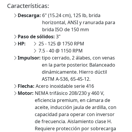
Características:
Descarga:
6" (15.24 cm), 125 lb, brida
horizontal, ANSI y ranurada para
brida ISO de 150 mm
Paso de sólidos:
3"
HP:
25 - 125 @ 1750 RPM
7.5 - 40 @ 1150 RPM
Impulsor:
tipo cerrado, 2 álabes, con venas
en la parte posterior. Balanceado
dinámicamente. Hierro dúctil
ASTM A-536, 65-45-12.
Flecha:
Acero inoxidable serie 416
Motor:
NEMA trifásico 208/230 y 460 V,
eficiencia premium, en cámara de
aceite, inducción jaula de ardilla, con
capacidad para operar con inversor
de frecuencia. Aislamiento clase H.
Requiere protección por sobrecarga