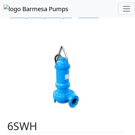
Inicio
Catálogo de Productos
Sumergibles Aguas Negras
Serie SW
6SWH
6SWH