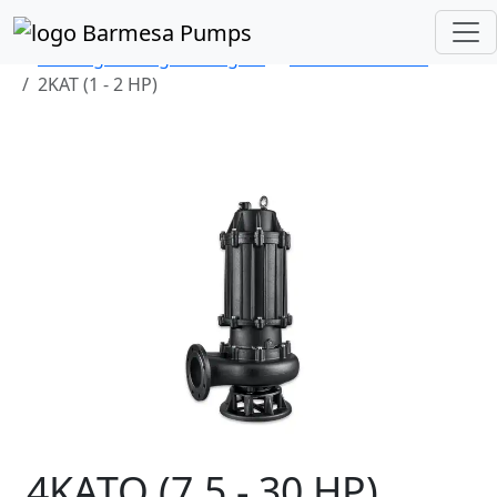
Inicio
Catálogo de Productos
Sumergibles Aguas Negras
Series KAT/KATO
2KAT (1 - 2 HP)
4KATO (7.5 - 30 HP)