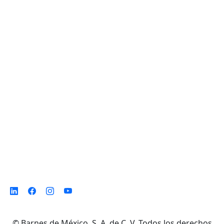
Planta de Producción
D. Ladrón de Guevara 302 ote. Col. Del
Norte,
Monterrey N. L. México, C. P. 64500
©
Barnes de México, S. A. de C. V. Todos los derechos