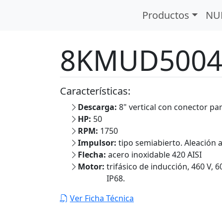
Lodosas
Serie KMUD
Productos
NU
8KMUD500
Características:
Descarga:
8" vertical con conector p
HP:
50
RPM:
1750
Impulsor:
tipo semiabierto. Aleación a
Flecha:
acero inoxidable 420 AISI
Motor:
trifásico de inducción, 460 V, 
IP68.
Ver Ficha Técnica