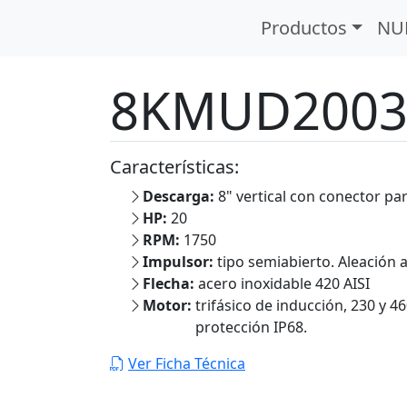
Lodosas
Serie KMUD
Productos
NU
8KMUD2003 
Características:
Descarga:
8" vertical con conector p
HP:
20
RPM:
1750
Impulsor:
tipo semiabierto. Aleación a
Flecha:
acero inoxidable 420 AISI
Motor:
trifásico de inducción, 230 y 4
protección IP68.
Ver Ficha Técnica