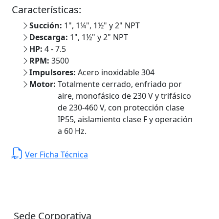
Características:
Succión:
1", 1¼", 1½" y 2" NPT
Descarga:
1", 1½" y 2" NPT
HP:
4 - 7.5
RPM:
3500
Impulsores:
Acero inoxidable 304
Motor:
Totalmente cerrado, enfriado por
aire, monofásico de 230 V y trifásico
de 230-460 V, con protección clase
IP55, aislamiento clase F y operación
a 60 Hz.
Ver Ficha Técnica
Sede Corporativa