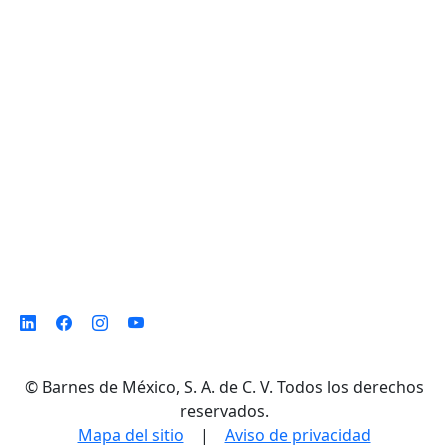
D. Ladrón de Guevara 302 ote. Col. Del
Norte,
Monterrey N. L. México, C. P. 64500
©
Barnes de México, S. A. de C. V. Todos los derechos
reservados.
Mapa del sitio
|
Aviso de privacidad