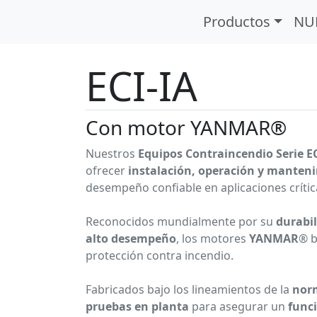
Serie ECI-IA
Motor a Diésel
Productos
NU
ECI-IA
Con motor YANMAR®
Nuestros
Equipos Contraincendio Serie 
ofrecer
instalación, operación y mantenim
desempeño confiable en aplicaciones crític
Reconocidos mundialmente por su
durabi
alto desempeño
, los motores
YANMAR
® 
protección contra incendio.
Fabricados bajo los lineamientos de la
nor
pruebas en planta
para asegurar un
func