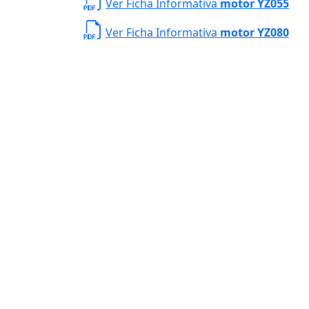
Ver Ficha Informativa
motor YZ055
Ver Ficha Informativa
motor YZ080
Planta de Producción
D. Ladrón de Guevar
Monterrey N. L. México,