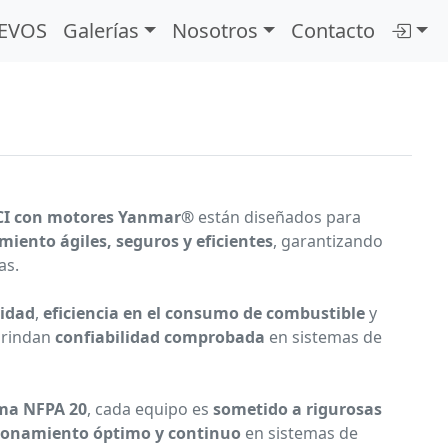
EVOS
Galerías
Nosotros
Contacto
ECI con motores Yanmar®
están diseñados para
iento ágiles, seguros y eficientes
, garantizando
as.
lidad
,
eficiencia en el consumo de combustible
y
brindan
confiabilidad comprobada
en sistemas de
ma NFPA 20
, cada equipo es
sometido a rigurosas
ionamiento óptimo y continuo
en sistemas de