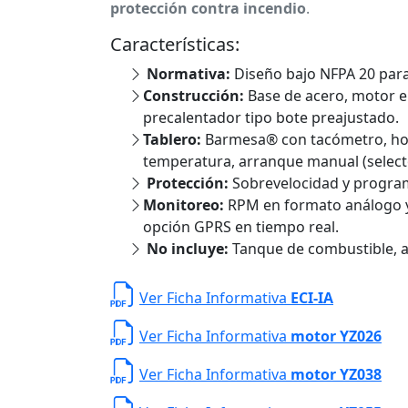
protección contra incendio
.
Características:
Normativa:
Diseño bajo NFPA 20 para
Construcción:
Base de acero, motor en
precalentador tipo bote preajustado.
Tablero:
Barmesa® con tacómetro, hor
temperatura, arranque manual (selecto
Protección:
Sobrevelocidad y progra
Monitoreo:
RPM en formato análogo y
opción GPRS en tiempo real.
No incluye:
Tanque de combustible, a
Ver Ficha Informativa
ECI-IA
Ver Ficha Informativa
motor YZ026
Ver Ficha Informativa
motor YZ038