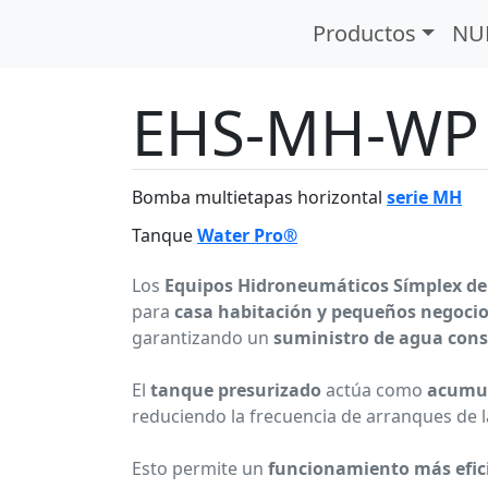
HS (símplex)
Serie EHS-MH-WP
Productos
NU
EHS-MH-WP
Bomba multietapas horizontal
serie MH
Tanque
Water Pro®
Los
Equipos Hidroneumáticos Símplex de
para
casa habitación y pequeños negoci
garantizando un
suministro de agua cons
El
tanque presurizado
actúa como
acumul
reduciendo la frecuencia de arranques de 
Esto permite un
funcionamiento más efici