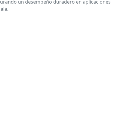
gurando un desempeño duradero en aplicaciones
ala.
a 302 ote. Col. Del Norte,
 C. P. 64500