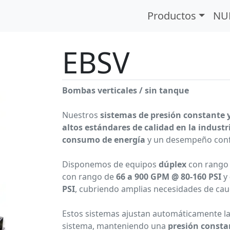
rie EBS
Serie EBSV
Productos
NU
EBSV
Bombas verticales / sin tanque
Nuestros
sistemas de presión constante y
altos estándares de calidad en la indust
consumo de energía
y un desempeño confi
Disponemos de equipos
dúplex
con rango
con rango de
66 a 900 GPM @ 80-160 PSI
y
PSI
, cubriendo amplias necesidades de caud
Estos sistemas ajustan automáticamente l
sistema, manteniendo una
presión consta