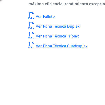
máxima eficiencia, rendimiento excepcio
Ver Folleto
Ver Ficha Técnica Dúplex
Ver Ficha Técnica Tríplex
Ver Ficha Técnica Cuádruplex
Planta de Producción
D. Ladrón de Guevar
Monterrey N. L. México,