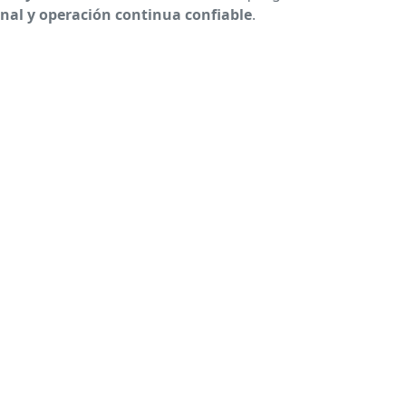
nal y operación continua confiable
.
a 302 ote. Col. Del Norte,
 C. P. 64500