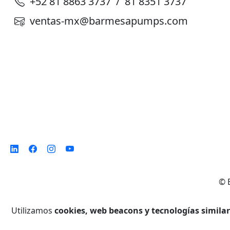
+52 81 8863 3737 / 81 8351 3737
ventas-mx@barmesapumps.com
©
Utilizamos
cookies, web beacons y tecnologías simila