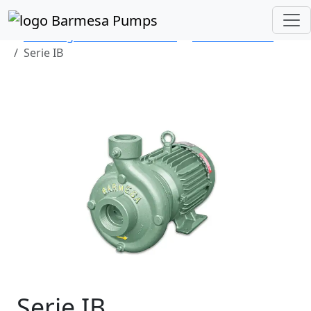
Inicio
Catálogo de Productos
Centrífugas Mediana Presión
Motor Eléctrico
Serie IB
Previous
Next
Serie IB