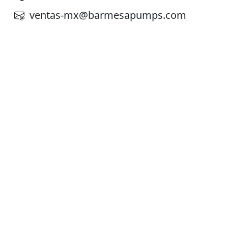
ventas-mx@barmesapumps.com
Planta de Producción
D. Ladrón de Guevara 302 ote. Col. Del
Norte,
Monterrey N. L. México, C. P. 64500