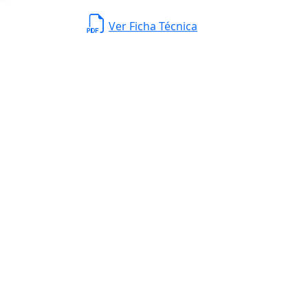
Ver Ficha Técnica
Planta de Producción
D. Ladrón de Guevar
Monterrey N. L. México,