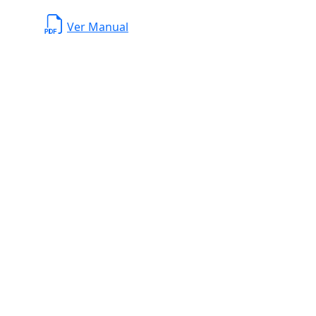
Ver Manual
a 302 ote. Col. Del Norte,
 C. P. 64500