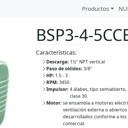
Eléctrico
BSP3-4-5CCE
Productos
NU
BSP3-4-5CC
Características:
Descarga:
1½" NPT vertical
Paso de sólidos:
3/8"
HP:
1.5 - 3
RPM:
3450
Impulsor:
4 álabes, tipo semiabierto
clase 30.
Motor:
se ensambla a motores eléctri
Next
ventilación externa o abiertos
desarrollados conforme a los 
comercial.