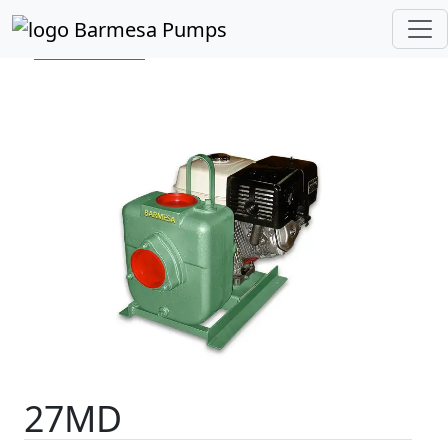
Inicio
Catálogo de Productos
Autocebantes
Motor a Diésel
Serie 27MD
27MD