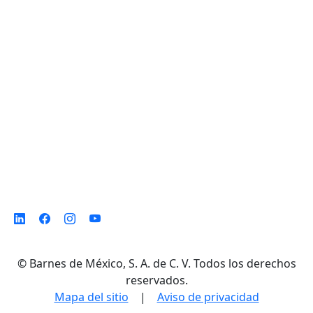
D. Ladrón de Guevara 302 ote. Col. Del
Norte,
Monterrey N. L. México, C. P. 64500
©
Barnes de México, S. A. de C. V. Todos los derechos
reservados.
Mapa del sitio
|
Aviso de privacidad