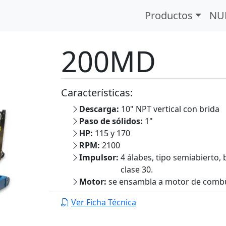
a Diésel
Serie 200MD
Productos
NU
200MD
Características:
Descarga:
10" NPT vertical con brida
Paso de sólidos:
1"
HP:
115 y 170
RPM:
2100
Impulsor:
4 álabes, tipo semiabierto,
clase 30.
Motor:
se ensambla a motor de combus
Ver Ficha Técnica