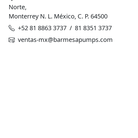
Norte,
Monterrey N. L. México, C. P. 64500
+52 81 8863 3737 / 81 8351 3737
ventas-mx@barmesapumps.com
Planta de Producción
D. Ladrón de Guevara 302 ote. Col. Del
Norte,