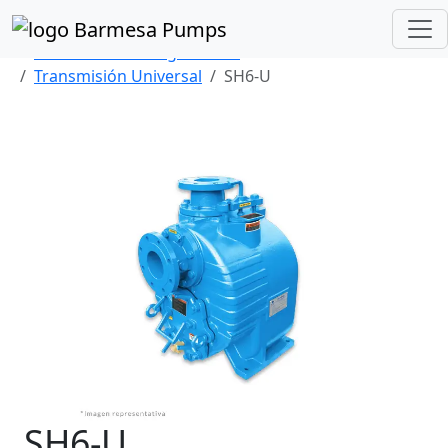
Inicio
Catálogo de Productos
Autocebantes Tragasólidos
Transmisión Universal
SH6-U
SH6-U