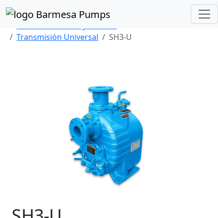
Inicio
Catálogo de Productos
Autocebantes Tragasólidos
Transmisión Universal
SH3-U
Previous
Next
SH3-U