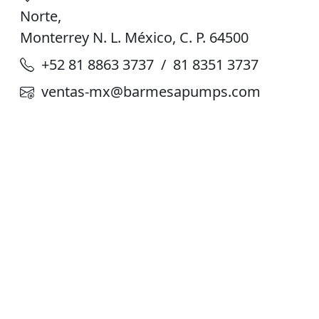
Norte,
Monterrey N. L. México, C. P. 64500
+52 81 8863 3737 / 81 8351 3737
ventas-mx@barmesapumps.com
Planta de Producción
D. Ladrón de Guevara 302 ote. Col. Del
Norte,