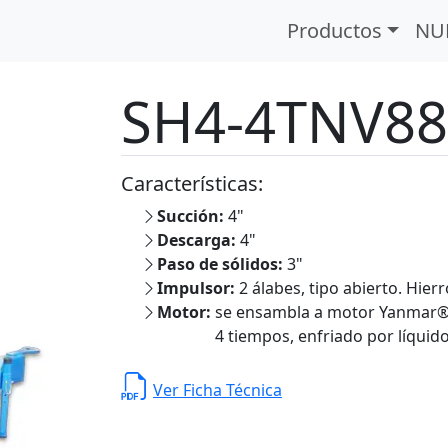
idos
Motor a Diésel
SH4-4TNV88C
Productos
NU
SH4-4TNV8
Características:
Succión:
4"
Descarga:
4"
Paso de sólidos:
3"
Impulsor:
2 álabes, tipo abierto. Hierr
Motor:
se ensambla a motor Yanmar® 
4 tiempos, enfriado por líquido,
Ver Ficha Técnica