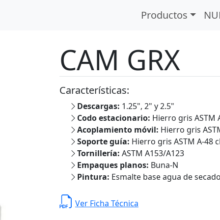
 Acoplamiento Móvil
CAM GRX
Productos
NU
CAM GRX
Características:
Descargas:
1.25", 2" y 2.5"
Codo estacionario:
Hierro gris ASTM A
Acoplamiento móvil:
Hierro gris AST
Soporte guía:
Hierro gris ASTM A-48 c
Tornillería:
ASTM A153/A123
Empaques planos:
Buna-N
Pintura:
Esmalte base agua de secado 
Ver Ficha Técnica